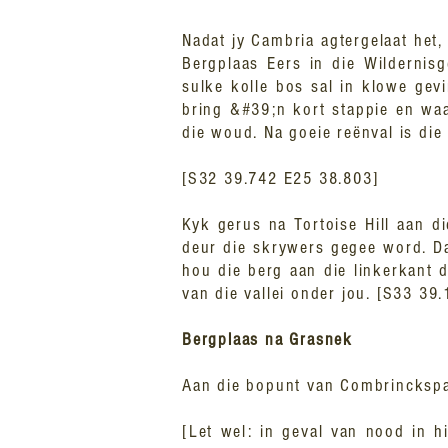
Nadat jy Cambria agtergelaat het,
Bergplaas Eers in die Wildernisg
sulke kolle bos sal in klowe gev
bring &#39;n kort stappie en waa
die woud. Na goeie reënval is die 
[S32 39.742 E25 38.803]
Kyk gerus na Tortoise Hill aan d
deur die skrywers gegee word. Da
hou die berg aan die linkerkant 
van die vallei onder jou. [S33 39
Bergplaas na Grasnek
Aan die bopunt van Combrinckspa
[Let wel: in geval van nood in h