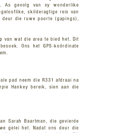
it. As gevolg van sy wonderlike
gelooflike, skilderagtige reis van
, deur die ruwe poorte (gapings),
p van wat die area te bied het. Dit
besoek. Ons het GPS-koördinate
eem.
nale pad neem die R331 afdraai na
orpie Hankey bereik, sien aan die
van Sarah Baartman, die gevierde
we gelei het. Nadat ons deur die