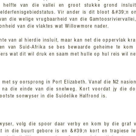
 helfte van die vallei en groot stukke grond inslu
elderfenisgebiedstatus. Vir ander is dit bloot &#39;n on
van die welige vrugbaarheid van die Gamtoosriviervallei
oonheid van die vlaktes wat Willowmore nader.
te van al hierdie insluit, maar kan net die oppervlak kra
een van Suid-Afrika se bes bewaarde geheime te kom 
kers wat dit wil druk en saam met hulle op hul reis wil n
, met sy oorsprong in Port Elizabeth. Vanaf die N2 nasio
i na die einde van die snelweg. Kort voordat jy die d
ootste sonwyser in die Suidelike Halfrond is.
wyser, volg die spoor daar verby en kom by die graf 
t in die buurt gebore is en &#39;n kort en tragiese le