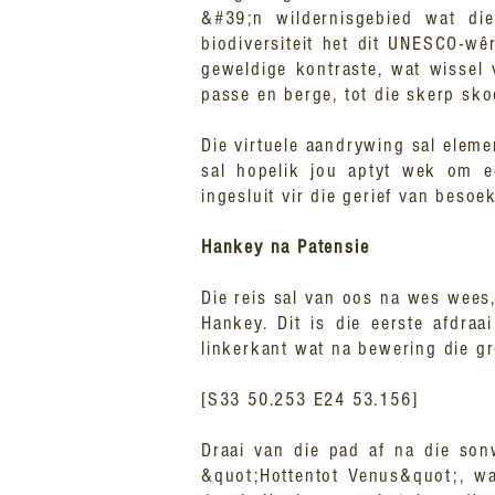
&#39;n wildernisgebied wat die
biodiversiteit het dit UNESCO-wêr
geweldige kontraste, wat wissel 
passe en berge, tot die skerp sk
Die virtuele aandrywing sal elemen
sal hopelik jou aptyt wek om 
ingesluit vir die gerief van besoe
Hankey na Patensie
Die reis sal van oos na wes wees
Hankey. Dit is die eerste afdraa
linkerkant wat na bewering die gr
[S33 50.253 E24 53.156]
Draai van die pad af na die son
&quot;Hottentot Venus&quot;, wa