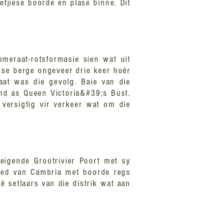
etjiese boorde en plase binne. Dit
omeraat-rotsformasie sien wat uit
pse berge ongeveer drie keer hoër
aat was die gevolg. Baie van die
end as Queen Victoria&#39;s Bust.
versigtig vir verkeer wat om die
eigende Grootrivier Poort met sy
bied van Cambria met boorde regs
ë setlaars van die distrik wat aan