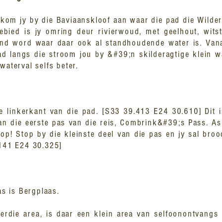
 kom jy by die Baviaanskloof aan waar die pad die Wilde
ebied is jy omring deur rivierwoud, met geelhout, wit
ind word waar daar ook al standhoudende water is. Van
d langs die stroom jou by &#39;n skilderagtige klein wa
waterval selfs beter.
ie linkerkant van die pad. [S33 39.413 E24 30.610] Dit
n die eerste pas van die reis, Combrink&#39;s Pass. As j
dop! Stop by die kleinste deel van die pas en jy sal bro
.141 E24 30.325]
s is Bergplaas.
ierdie area, is daar een klein area van selfoonontvan