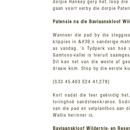
dorpie Hankey gery het, loop die 
gaan voort verby die dorpie Paten
Patensie na die Baviaanskloof Wil
Wanneer die pad by die steggies 
klippies in &#39;n sanderige mat
as vandag. ’n Tydperk van hoë r
Gamtoos-vallei is hieruit saamge
Dit kan net van die weste af ge
draaie kom. Stop by die eerste ku
[S33 45.403 E24 41.278]
Kort nadat die teer geëindig he
toringhoë sandsteenkranse. Sodr
van die pad en vetplantbos aan di
Wallis herinner is.
Baviaanskloof Wildernis- en Rese