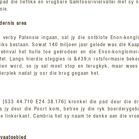
pad die lieflike en vrugbare Gamtoosriviervallei met sy n
sie.
dernis area
verby Patensie ingaan, sal jy die ontblote Enon-kongl
riks bestaan. Sowat 140 miljoen jaar gelede was die Kaa
eënval het hulle toe geërodeer en die Enon-konglomer
stel. Langs hierdie steggies is &#39;n rotsformasie bek
sien word, so jy sal moet stop en terugkyk, maar wees 
ierplek nadat jy oor die brug gegaan het.
t, [S33 44.710 E24 38.176] kronkel die pad deur die dr
a jy deur die Poort kom, betree jy die ryk boerderyge
e linkerkant. Cambria het sy naam te danke aan die vroe
rvaatgebied