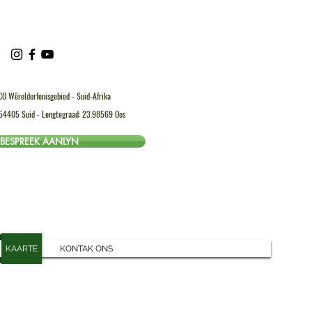
CO Wêrelderfenisgebied - Suid-Afrika
.54405 Suid - Lengtegraad: 23.98569 Oos
BESPREEK AANLYN
KAARTE
KONTAK ONS